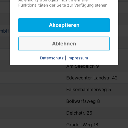
Funktionalitäten der Seite zur Verfügung stehen.
Bahnhofstr. 10
Hauptstraße 32-34
Akzeptieren
GmbH
Ziegeleiweg 4a
Ostpreußenstr. 2
Ablehnen
Kjeirstr. 23
Datenschutz
|
Impressum
Am Seedeich 9
Edewechter Landstr. 42
Falkenhammerweg 5
Bollwarfsweg 8
Deichstr. 26
Grader Weg 18