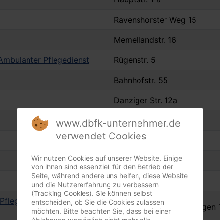
Ravenshorster Weg 15
Memellandstr. 16
Ambulanter Pflegedienst
Rügenstr. 5
Bahnhofstr. 55
Danziger Str. 12a
Meckelmoor 2
www.dbfk-unternehmer.de
verwendet Cookies
Langeckern 7
Wir nutzen Cookies auf unserer Website. Einige
Sprillbek 2
von ihnen sind essenziell für den Betrieb der
Seite, während andere uns helfen, diese Website
Husumer Straße 7a
und die Nutzererfahrung zu verbessern
(Tracking Cookies). Sie können selbst
 Pflegezentrum 'Am
entscheiden, ob Sie die Cookies zulassen
Otto-Heinrich-Engel-Bogen 
möchten. Bitte beachten Sie, dass bei einer
Ablehnung womöglich nicht mehr alle