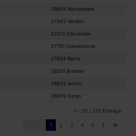
26954 Nordenham
27283 Verden
27313 Dörverden
27751 Delmenhorst
27804 Berne
28201 Bremen
28832 Achim
28876 Oyten
1 - 50 / 213 Einträge
1
2
3
4
5