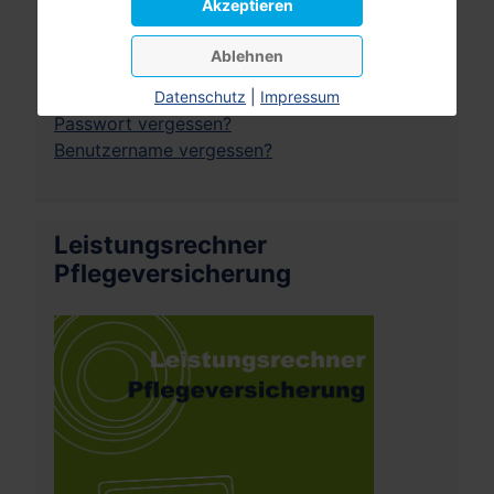
Akzeptieren
Angemeldet bleiben
Ablehnen
Anmelden
Datenschutz
|
Impressum
Passwort vergessen?
Benutzername vergessen?
Leistungsrechner
Pflegeversicherung