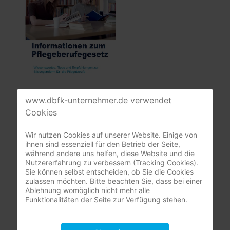
www.dbfk-unternehmer.de verwendet
Mitgliederbereich
Cookies
Wir nutzen Cookies auf unserer Website. Einige von
nur registrierte Pflegeunternehmer:innen
ihnen sind essenziell für den Betrieb der Seite,
(DBfK Nordwest + Südost)
während andere uns helfen, diese Website und die
Nutzererfahrung zu verbessern (Tracking Cookies).
Benutzername
Sie können selbst entscheiden, ob Sie die Cookies
zulassen möchten. Bitte beachten Sie, dass bei einer
Ablehnung womöglich nicht mehr alle
Funktionalitäten der Seite zur Verfügung stehen.
Passwort
Passwort