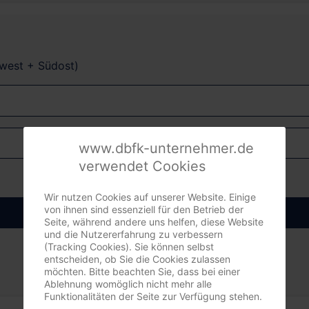
dwest + Südost)
www.dbfk-unternehmer.de
verwendet Cookies
Wir nutzen Cookies auf unserer Website. Einige
von ihnen sind essenziell für den Betrieb der
Anmelden
Seite, während andere uns helfen, diese Website
und die Nutzererfahrung zu verbessern
(Tracking Cookies). Sie können selbst
entscheiden, ob Sie die Cookies zulassen
möchten. Bitte beachten Sie, dass bei einer
Ablehnung womöglich nicht mehr alle
Funktionalitäten der Seite zur Verfügung stehen.