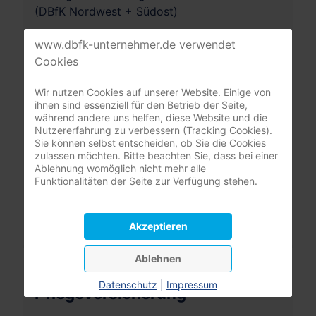
(DBfK Nordwest + Südost)
Benutzername
www.dbfk-unternehmer.de verwendet
Cookies
Passwort
Wir nutzen Cookies auf unserer Website. Einige von
ihnen sind essenziell für den Betrieb der Seite,
Passwort
während andere uns helfen, diese Website und die
Angemeldet bleiben
Nutzererfahrung zu verbessern (Tracking Cookies).
Sie können selbst entscheiden, ob Sie die Cookies
zulassen möchten. Bitte beachten Sie, dass bei einer
Anmelden
Ablehnung womöglich nicht mehr alle
Funktionalitäten der Seite zur Verfügung stehen.
Passwort vergessen?
Benutzername vergessen?
Akzeptieren
Ablehnen
Leistungsrechner
Datenschutz
|
Impressum
Pflegeversicherung