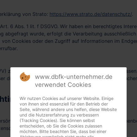
erklärung von Strato:
https://www.strato.de/datenschutz/
.
t. 6 Abs. 1 lit. f DSGVO. Wir haben ein berechtigtes Intere
g abgefragt wurde, erfolgt die Verarbeitung ausschließlich
 von Cookies oder den Zugriff auf Informationen im Endgerä
rrufbar.
VV) zur Nutzung des oben genannten Dienstes geschlossen. 
www.dbfk-unternehmer.de
eser die personenbezogenen Daten unserer Websitebesucher
verwendet Cookies
ht­informationen
Wir nutzen Cookies auf unserer Website. Einige
von ihnen sind essenziell für den Betrieb der
Seite, während andere uns helfen, diese Website
und die Nutzererfahrung zu verbessern
(Tracking Cookies). Sie können selbst
persönlichen Daten sehr ernst. Wir behandeln Ihre persone
entscheiden, ob Sie die Cookies zulassen
tenschutzerklärung.
möchten. Bitte beachten Sie, dass bei einer
Ablehnung womöglich nicht mehr alle