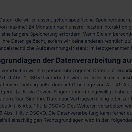
ten, die wir erfassen, gelten spezifische Speicherdauern.
 von maximal 24 Monaten nach unserer letzten Interaktion g
n eine längere Speicherung erfordern. Wenn Sie ein berech
Ihre Daten gelöscht, sofern wir keine anderen rechtlich zu
delsrechtliche Aufbewahrungsfristen); im letztgenannten Fa
grundlagen der Datenverarbeitung auf
, verarbeiten wir Ihre personenbezogenen Daten auf Grundla
rt. 9 Abs. 1 DSGVO verarbeitet werden. Im Falle einer ausd
atenverarbeitung außerdem auf Grundlage von Art. 49 Abs. 
dgerät (z. B. via Device-Fingerprinting) eingewilligt haben
 widerrufbar. Sind Ihre Daten zur Vertragserfüllung oder z
des Art. 6 Abs. 1 lit. b DSGVO. Des Weiteren verarbeiten wir 
 6 Abs. 1 lit. c DSGVO. Die Datenverarbeitung kann ferner a
nzelfall einschlägigen Rechtsgrundlagen wird in den folgend