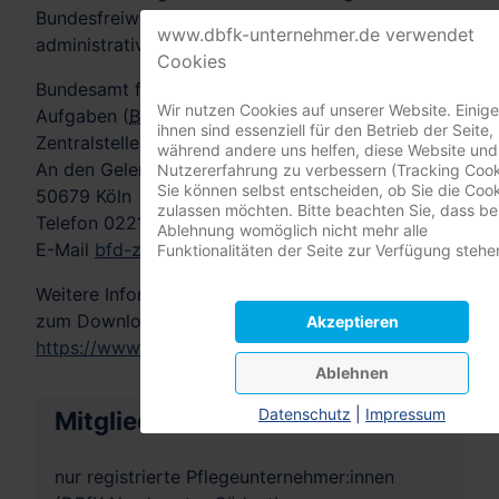
Bundesfreiwilligendienstes anfallenden
www.dbfk-unternehmer.de verwendet
administrativen Aufgaben.
Cookies
Bundesamt für Familie und zivilgesellschaftliche
Wir nutzen Cookies auf unserer Website. Einig
Aufgaben (
BAFzA
)
ihnen sind essenziell für den Betrieb der Seite,
Zentralstelle
BFD
während andere uns helfen, diese Website und
An den Gelenkbogenhallen 2-6
Nutzererfahrung zu verbessern (Tracking Cook
Sie können selbst entscheiden, ob Sie die Coo
50679 Köln
zulassen möchten. Bitte beachten Sie, dass bei
Telefon 0221 3673-0
Ablehnung womöglich nicht mehr alle
E-Mail
bfd-zentralstelle@bafza.bund.de
Funktionalitäten der Seite zur Verfügung stehe
Weitere Informationen und Dokumente stehen hier
zum Download bereit:
Akzeptieren
https://www.bundesfreiwilligendienst.de/service/down
Ablehnen
Datenschutz
|
Impressum
Mitgliederbereich
nur registrierte Pflegeunternehmer:innen