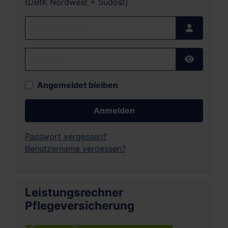
(DBfK Nordwest + Südost)
Benutzername
Passwort
Passwort
Angemeldet bleiben
Anmelden
Passwort vergessen?
Benutzername vergessen?
Leistungsrechner
Pflegeversicherung