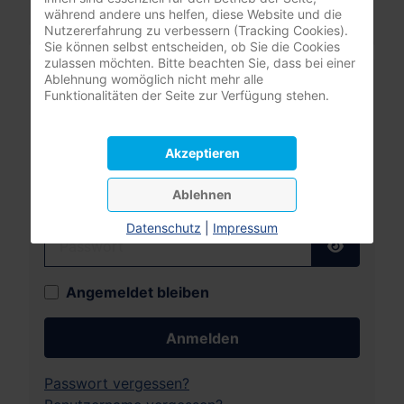
während andere uns helfen, diese Website und die
Nutzererfahrung zu verbessern (Tracking Cookies).
Sie können selbst entscheiden, ob Sie die Cookies
zulassen möchten. Bitte beachten Sie, dass bei einer
Mitgliederbereich
Ablehnung womöglich nicht mehr alle
Funktionalitäten der Seite zur Verfügung stehen.
nur registrierte Pflegeunternehmer:innen
(DBfK Nordwest + Südost)
Akzeptieren
Benutzername
Ablehnen
Datenschutz
|
Impressum
Passwort
Passwort
Angemeldet bleiben
Anmelden
Passwort vergessen?