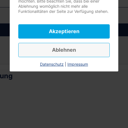
möchten. Bitte beachten Sie, dass bei einer
Ablehnung womöglich nicht mehr alle
Funktionalitäten der Seite zur Verfügung stehen.
Anmelden
Akzeptieren
Ablehnen
Datenschutz
|
Impressum
rung