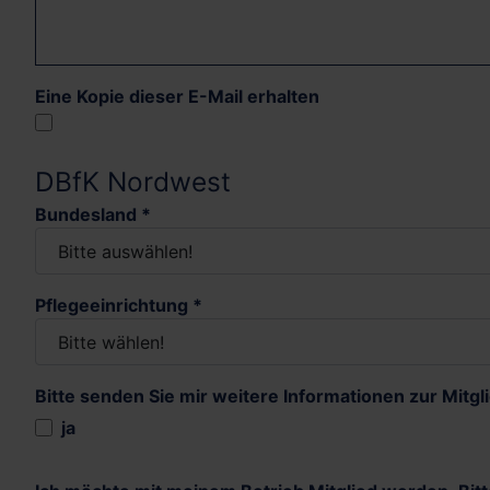
Eine Kopie dieser E-Mail erhalten
DBfK Nordwest
Bundesland
*
Pflegeeinrichtung
*
Bitte senden Sie mir weitere Informationen zur Mitgl
Bitte senden Sie mir weitere Informa
ja