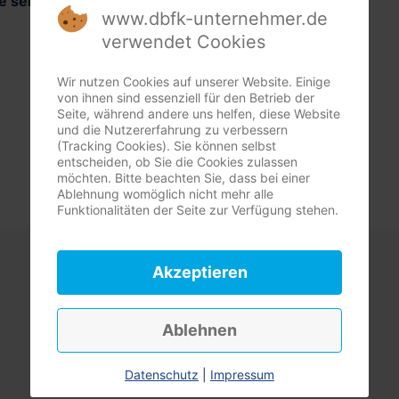
 senden Sie mir die Beitrittsunterlagen zu.
www.dbfk-unternehmer.de
ed werden. Bitte senden Sie mir die Be
verwendet Cookies
Wir nutzen Cookies auf unserer Website. Einige
von ihnen sind essenziell für den Betrieb der
stermin mit mir.
Seite, während andere uns helfen, diese Website
und die Nutzererfahrung zu verbessern
(Tracking Cookies). Sie können selbst
entscheiden, ob Sie die Cookies zulassen
möchten. Bitte beachten Sie, dass bei einer
Ablehnung womöglich nicht mehr alle
Funktionalitäten der Seite zur Verfügung stehen.
Akzeptieren
Ablehnen
Datenschutz
|
Impressum