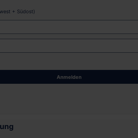
dwest + Südost)
Anmelden
rung