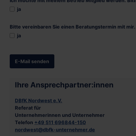
Ich möchte mit meinem Betrieb Mitglied werden. Bitte
Ich möchte mit meinem Betrieb Mitgli
ja
Bitte vereinbaren Sie einen Beratungstermin mit mir.
Bitte vereinbaren Sie einen Beratung
ja
Captcha
*
E-Mail senden
Ihre Ansprechpartner:innen
DBfK Nordwest e.V.
Referat für
Unternehmerinnen und Unternehmer
Telefon
+49 511 696844-150
nordwest@dbfk-unternehmer.de