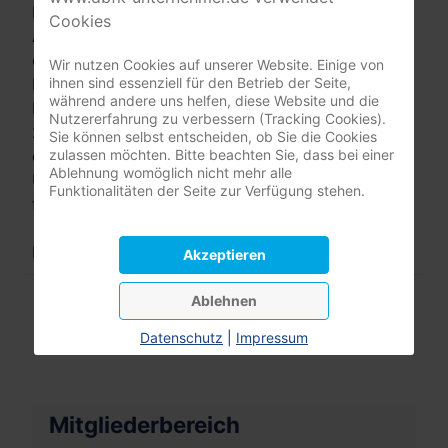
beschreibt das Indikatorenverfahren allgemein.
Cookies
Anlage 2 beschreibt die Indikatoren. Anlage 3
enthält das Erhebungsinstrument zur
Wir nutzen Cookies auf unserer Website. Einige von
ihnen sind essenziell für den Betrieb der Seite,
Indikatorenerfassung einschließlich Manual für die
während andere uns helfen, diese Website und die
Pflegeeinrichtungen (Anlage 3 wurde am 30. Juli
Nutzererfahrung zu verbessern (Tracking Cookies).
2019 redaktionell geändert). Anlage 4 beschreibt
Sie können selbst entscheiden, ob Sie die Cookies
zulassen möchten. Bitte beachten Sie, dass bei einer
das Verfahren zur Datenaufbereitung und
Ablehnung womöglich nicht mehr alle
Übermittlung sowie die Stichprobenregelung, die
Funktionalitäten der Seite zur Verfügung stehen.
für die Qualitätsprüfung relevant ist.
Inkrafttreten: 01. März 2019
Akzeptieren
Ablehnen
Datenschutz
|
Impressum
Mitgliederbereich