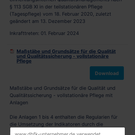
§ 113 SGB XI in der teilstationären Pflege
(Tagespflege) vom 18. Februar 2020, zuletzt
geändert am 13. Dezember 2023
Inkrafttreten: 01. Februar 2024
Maßstäbe und Grundsätze für die Qualität
und Qualitätssicherung - vollstationäre
Pflege
Download
Maßstäbe und Grundsätze für die Qualität und
Qualitätssicherung - vollstationäre Pflege mit
Anlagen
Die Anlagen 1 bis 4 enthalten die Regularien für
die Umsetzung der Indikatoren durch die
vollstationären Pflegeeinrichtungen. Anlage 1
www.dbfk-unternehmer.de verwendet