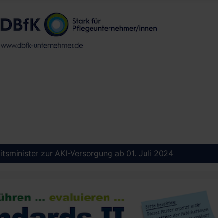
sminister zur AKI-Versorgung ab 01. Juli 2024