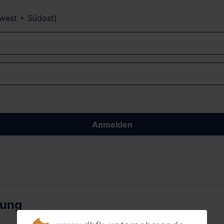
dwest + Südost)
Anmelden
rung