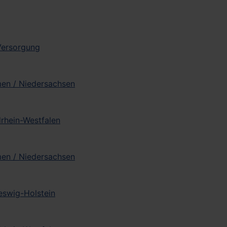
 Versorgung
men / Niedersachsen
drhein-Westfalen
men / Niedersachsen
leswig-Holstein