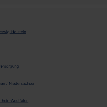
leswig-Holstein
 Versorgung
men / Niedersachsen
drhein-Westfalen