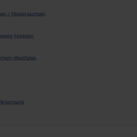
men / Niedersachsen
leswig-Holstein
drhein-Westfalen
 Versorgung