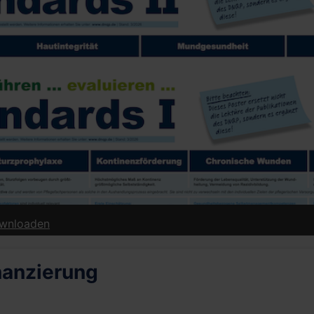
erung | ab 01. Januar 2026 - downloaden
inanzierung